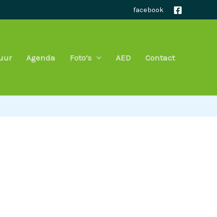
facebook
uur
Agenda
Foto’s
AED
Contact