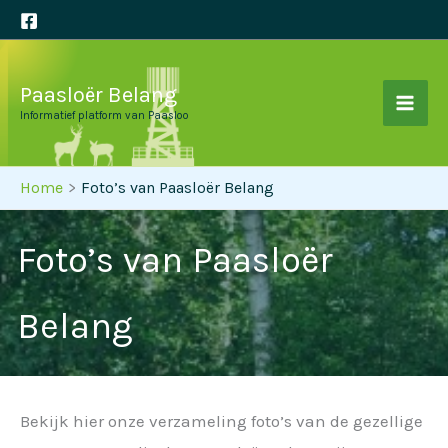
Ga
naar
de
Paasloër Belang
inhoud
Informatief platform van Paasloo
Home
Foto’s van Paasloër Belang
Foto’s van Paasloër
Belang
Bekijk hier onze verzameling foto’s van de gezellige