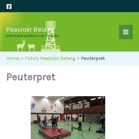
Ga
naar
de
Paasloër Belang
inhoud
Informatief platform van Paasloo
Home
Foto's Paasloër Belang
Peuterpret
Peuterpret